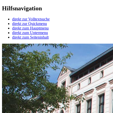
Hilfsnavigation
direkt zur Volltextsuche
direkt zur Quickmenu
direkt zum Hauptmenu
direkt zum Untermenu
direkt zum Seiteninhalt