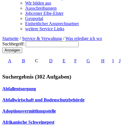
Wir bilden aus
Ausschreibungen
Jobcenter Elbe-Elster
Geoportal
Einheitlicher Ansprechpartner
weitere Service Links
Startseite
/
Service & Verwaltung
/
Was erledige ich wo
Suchbegriff:
A
B
C
D
E
F
G
H
I
J
Suchergebnis (302 Aufgaben)
Abfallentsorgung
Abfallwirtschaft und Bodenschutzbehörde
Adoptionsvermittlungsstelle
Afrikanische Schweinepest