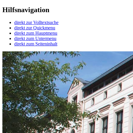
Hilfsnavigation
direkt zur Volltextsuche
direkt zur Quickmenu
direkt zum Hauptmenu
direkt zum Untermenu
direkt zum Seiteninhalt