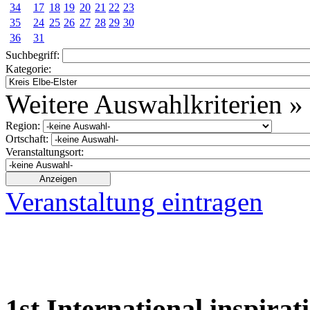
34
17
18
19
20
21
22
23
35
24
25
26
27
28
29
30
36
31
Suchbegriff:
Kategorie:
Weitere Auswahlkriterien »
Region:
Ortschaft:
Veranstaltungsort:
Veranstaltung eintragen
1st International inspirati